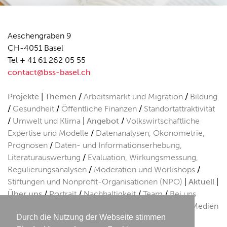
Aeschengraben 9
CH-4051 Basel
Tel + 41 61 262 05 55
contact@bss-basel.ch
Projekte
Themen
Arbeitsmarkt und Migration
Bildung
Gesundheit
Öffentliche Finanzen
Standortattraktivität
Umwelt und Klima
Angebot
Volkswirtschaftliche
Expertise und Modelle
Datenanalysen, Ökonometrie,
Prognosen
Daten- und Informationserhebung,
Literaturauswertung
Evaluation, Wirkungsmessung,
Regulierungsanalysen
Moderation und Workshops
Stiftungen und Nonprofit-Organisationen (NPO)
Aktuell
Über uns
Portrait
Nachhaltigkeit
Team
Bei uns
arbeiten
Publikationen
Referenzen
BSS in den Medien
Durch die Nutzung der Webseite stimmen