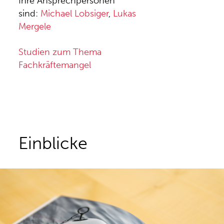
Ihre Ansprechpersonen
sind:
Michael Lobsiger
,
Lukas
Mergele
Studien zum Thema
Fachkräftemangel
Einblicke